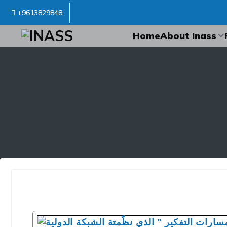
+9613829848
inass
Home
About Inass