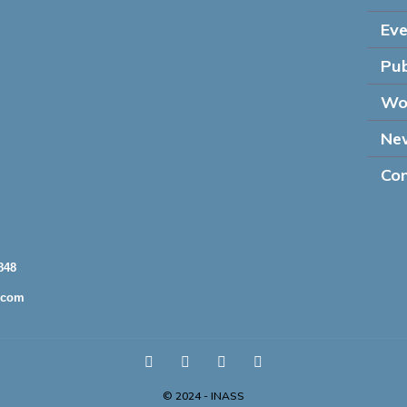
Eve
Pub
Wo
Ne
Con
848
.com
© 2024 - INASS