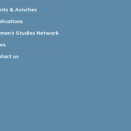
nts & Acivities
lications
men’s Studies Network
ws
tact us