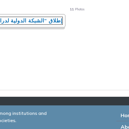
11
Photos
mong institutions and
Ho
cieties.
Ab