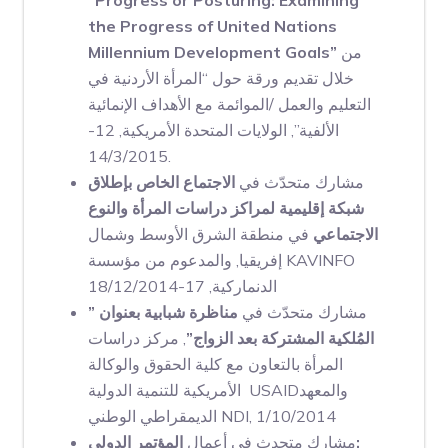
“Progress or Posturing: Examining
the Progress of United Nations
من
Millennium Development Goals”
خلال تقديم ورقة حول “المرأة الأردنية في
التعليم والعمل /الموائمة مع الأهداف الإنمائية
الألفية”, الولايات المتحدة الأمريكية, 12-
14/3/2015.
مشارك متحدّث في
الاجتماع الخاص بإطلاق
شبكة إقليمية لمراكز دراسات المرأة والنوع
الاجتماعي
في منطقة الشرق الأوسط وشمال
إفريقيا, والمدعوم من مؤسسة KAVINFO
الدنماركية, 17-18/12/2014
مشارك متحدّث في
مناظرة شبابية بعنوان ”
المُلكية المشتركة بعد الزواج”
, مركز دراسات
المرأة بالتعاون مع كلية الحقوق والوكالة
الأمريكية للتنمية الدولية USAIDوالمعهد
الديمقراطي الوطني NDI, 1/10/2014
مشارك متحدث في أعمال
المؤتمر الدولي: