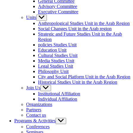
General Committee
Advisory Committee
Executive Committee
Units
Show
sub
Anthropological Studies Unit in the Arab Region
menu
Social Changes Unit in the Arab region
Strategic and Future Studies Unit in the Arab
Region
policies Studies Unit
Education Unit
Cultural Studies Unit
Media Studies Unit
Legal Studies Unit
Philosophy Unit
City and Social Platform Unit in the Arab Region
Historical Studies Unit in the Arab Region
Join Us
Show
sub
Institutional Affiliation
menu
Individual Affiliation
Organizations
Partners
Contact us
Programs & Activities
Show
sub
Conferences
menu
Seminars