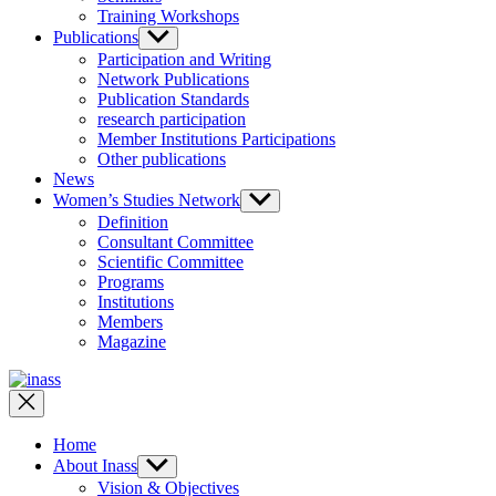
Training Workshops
Publications
Show
sub
Participation and Writing
menu
Network Publications
Publication Standards
research participation
Member Institutions Participations
Other publications
News
Women’s Studies Network
Show
sub
Definition
menu
Consultant Committee
Scientific Committee
Programs
Institutions
Members
Magazine
inass
Home
About Inass
Show
sub
Vision & Objectives