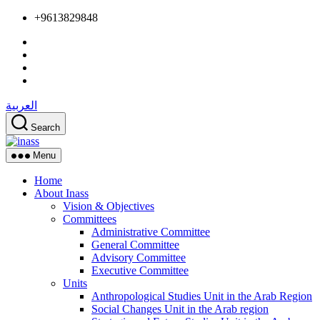
Skip
+9613829848
to
the
content
العربية
Search
inass
Menu
Home
About Inass
Vision & Objectives
Committees
Administrative Committee
General Committee
Advisory Committee
Executive Committee
Units
Anthropological Studies Unit in the Arab Region
Social Changes Unit in the Arab region