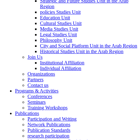
Strategic and Future Studies Unit in the Arab
Region
policies Studies Unit
Education Unit
Cultural Studies Unit
Media Studies Unit
Legal Studies Unit
Philosophy Unit
City and Social Platform Unit in the Arab Region
Historical Studies Unit in the Arab Region
Join Us
Institutional Affiliation
Individual Affiliation
Organizations
Partners
Contact us
Programs & Activities
Conferences
Seminars
Training Workshops
Publications
Participation and Writing
Network Publications
Publication Standards
research participation