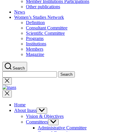
Member Institutions Participations
Other publications
News
Women’s Studies Network
Definition
Consultant Committee
Scientific Committee
Programs
Institutions
Members
Magazine
Search
Search
for:
Close
search
inass
Home
About Inass
Show
sub
Vision & Objectives
menu
Committees
Show
sub
Administrative Committee
menu