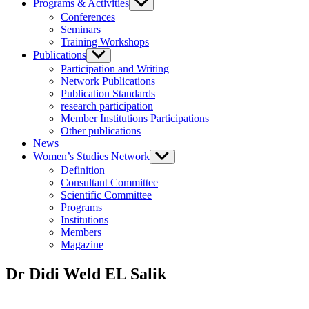
Programs & Activities
Show
sub
Conferences
menu
Seminars
Training Workshops
Publications
Show
sub
Participation and Writing
menu
Network Publications
Publication Standards
research participation
Member Institutions Participations
Other publications
News
Women’s Studies Network
Show
sub
Definition
menu
Consultant Committee
Scientific Committee
Programs
Institutions
Members
Magazine
Dr Didi Weld EL Salik