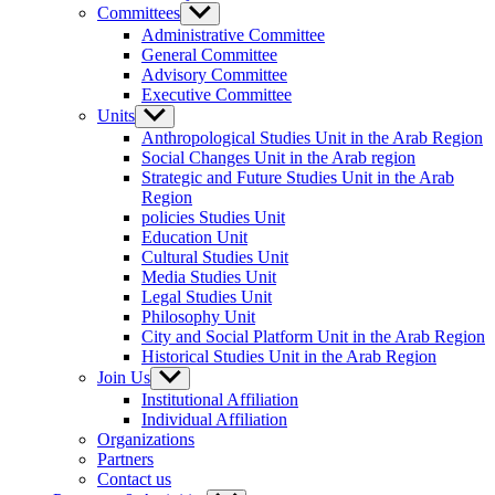
menu
Committees
Show
sub
Administrative Committee
menu
General Committee
Advisory Committee
Executive Committee
Units
Show
sub
Anthropological Studies Unit in the Arab Region
menu
Social Changes Unit in the Arab region
Strategic and Future Studies Unit in the Arab
Region
policies Studies Unit
Education Unit
Cultural Studies Unit
Media Studies Unit
Legal Studies Unit
Philosophy Unit
City and Social Platform Unit in the Arab Region
Historical Studies Unit in the Arab Region
Join Us
Show
sub
Institutional Affiliation
menu
Individual Affiliation
Organizations
Partners
Contact us