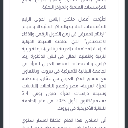
للمؤسسات العلمية والمراكز البحثية.
اختُتِمَت أعمال منتدى إيناس الدولي الرابع
للمؤسسات العلمية والمراكز البحثية الموسوم:
“الإنتاج المعرفي في زمن التحول الرقمي والذكاء
الاصطناعي”، الذي نظمته الشبكة الدولية
لدراسة المجتمعات العربية (إيناس)، برعاية وزيرة
التربية والتعليم العالي في لبنان الدكتورة ريما
كرامي، وباستضافة المعهد العربي للمرأة في
الجامعة اللبنانية الأميركية في بيروت، وبالتعاون
مع منتدى الفكر العربي في عمّان، ومنظمة
المرأة العربية- مصر وتجمع الباحثات اللبنانيات،
وشبكة دراسات المرأة صون يومي 4-5
ديسمبر/كانون الأول 2025. في مقر الجامعة
اللبنانية الأمريكية في بيروت.
أتى المنتدى هذا العام امتدادًا لمسار سنوي
تتبناه شبكة إيناس بوصفه محطة عربية للحوار