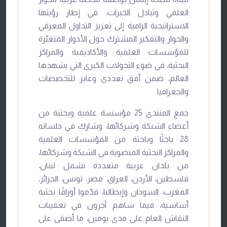
العلمي وتبادل الخبرات، في إطار رؤيتها
الاستراتيجية الرامية إلى تعزيز التداول المعرفي
والحوار والتفكير المشترك حول الأدوار المتغيّرة
للمؤسسات العلمية والأكاديمية والمراكز
البحثية، في ضوء التحولات الكبرى التي يشهدها
العالم، ضمن أفق تعددي وعابر للتخصصات
والجغرافيا.
جمع المنتدى 25 مؤسسة علمية وبحثية من
أعضاء الشبكة وشركائها، وشارك في جلساته
28 باحثًا وباحثة من المؤسسات العلمية
والمراكز البحثية المنضوية في الشبكة وشركائها،
من بلدان عربية متعددة تشمل لبنان،
فلسطين، الأردن، العراق، مصر، تونس، الجزائر،
المغرب، السودان وإيطاليا، قدّموا أوراقًا بحثية
أساسية، فيما ساهم آخرون في تعقيبات
النقاش العام على مدى يومين، ما أضفى على