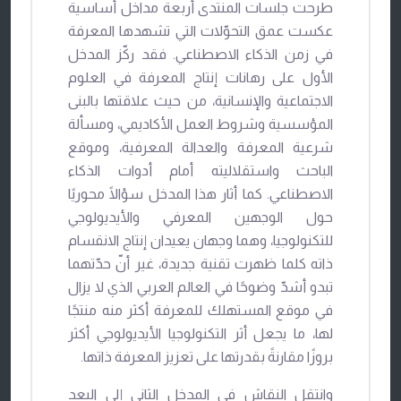
طرحت جلسات المنتدى أربعة مداخل أساسية
عكست عمق التحوّلات التي تشهدها المعرفة
في زمن الذكاء الاصطناعي. فقد ركّز المدخل
الأول على رهانات إنتاج المعرفة في العلوم
الاجتماعية والإنسانية، من حيث علاقتها بالبنى
المؤسسية وشروط العمل الأكاديمي، ومسألة
شرعية المعرفة والعدالة المعرفية، وموقع
الباحث واستقلاليته أمام أدوات الذكاء
الاصطناعي. كما أثار هذا المدخل سؤالًا محوريًا
حول الوجهين المعرفي والأيديولوجي
للتكنولوجيا، وهما وجهان يعيدان إنتاج الانقسام
ذاته كلما ظهرت تقنية جديدة، غير أنّ حدّتهما
تبدو أشدّ وضوحًا في العالم العربي الذي لا يزال
في موقع المستهلك للمعرفة أكثر منه منتجًا
لها، ما يجعل أثر التكنولوجيا الأيديولوجي أكثر
بروزًا مقارنةً بقدرتها على تعزيز المعرفة ذاتها.
وانتقل النقاش في المدخل الثاني إلى البعد