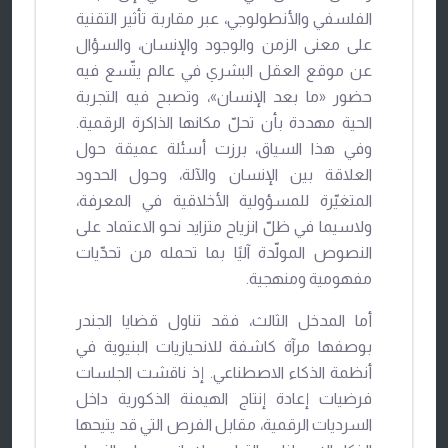
الفلسفي والأنطولوجي، عبر مقاربة تأثير التقنية
على معنى الزمن والوجود والإنسان، والسؤال
عن موقع العقل البشري في عالم يتّسع فيه
حضور «ما بعد الإنسان»، وتصبح فيه التجربة
الحية مهددة بأن تحلّ مكانها الذاكرة الرقمية.
وفي هذا السياق، برزت أسئلة عميقة حول
العلاقة بين الإنسان والآلة، وحول الحدود
المتغيّرة للمسؤولية الأخلاقية في المعرفة،
ولاسيما في ظلّ انزياح متزايد نحو الاعتماد على
النصوص المولّدة آليًا بما تحمله من تحدّيات
مفهومية ومنهجية.
أما المدخل الثالث، فقد تناول قضايا الجندر
بوصفها مرآة كاشفة للانحيازيات البنيوية في
أنظمة الذكاء الاصطناعي. إذ ناقشت الجلسات
فرضيات إعادة إنتاج الهيمنة الذكورية داخل
السرديات الرقمية، مقابل الفرص التي قد يتيحها