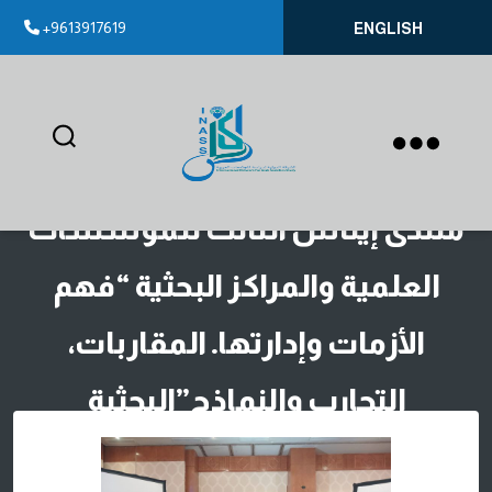
+9613917619
ENGLISH
إيناس
منتدى إيناس الثالث للمؤسسات
العلمية والمراكز البحثية “فهم
الأزمات وإدارتها. المقاربات،
التجارب والنماذج”البحثية