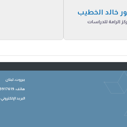
ور خالد الخطيب
ز الرامة للدراسات
بيروت، لبنان
هاتف: 009613917619
البريد الإلكتروني: