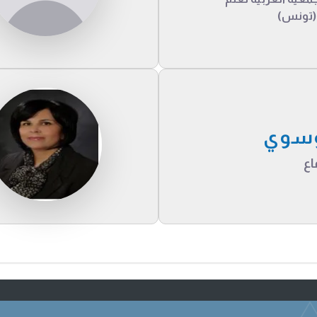
 (تونس)
وسوي
اع