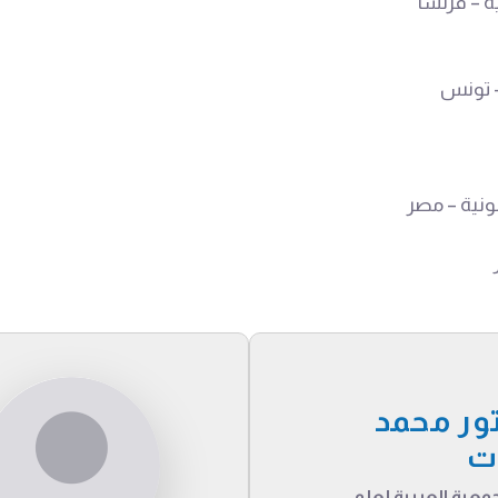
ة – فرنسا
– تونس
نونية – مصر
ور محمد
ت
معية العربية لعلم