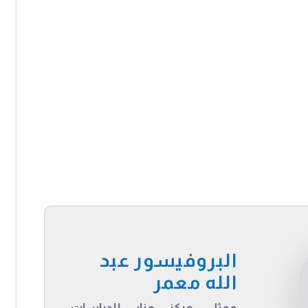
البروفيسور عبد
الله معمر
ممثل مركز منار للدراسات