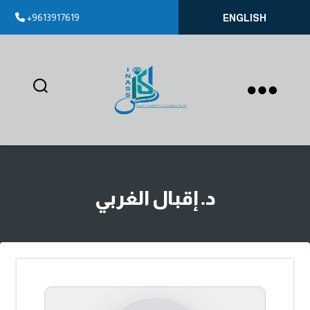
+9613917619
ENGLISH
إيناس
د. إقبال الغربي