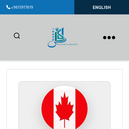
+9613917619
ENGLISH
إيناس